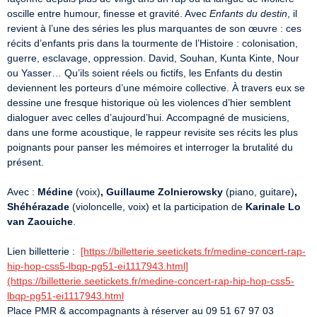
oscille entre humour, finesse et gravité. Avec 
Enfants du destin
, il 
revient à l’une des séries les plus marquantes de son œuvre : ces 
récits d’enfants pris dans la tourmente de l’Histoire : colonisation, 
guerre, esclavage, oppression. David, Souhan, Kunta Kinte, Nour 
ou Yasser… Qu’ils soient réels ou fictifs, les Enfants du destin 
deviennent les porteurs d’une mémoire collective. À travers eux se 
dessine une fresque historique où les violences d’hier semblent 
dialoguer avec celles d’aujourd’hui. Accompagné de musiciens, 
dans une forme acoustique, le rappeur revisite ses récits les plus 
poignants pour panser les mémoires et interroger la brutalité du 
présent. 

Avec : 
Médine
 (voix)
, Guillaume Zolnierowsky
 (piano, guitare)
, 
Shéhérazade
 (violoncelle, voix) et la participation de 
Karinale Lo 
van Zaouiche
.

Lien billetterie :  
[https://billetterie.seetickets.fr/medine-concert-rap-
hip-hop-css5-lbqp-pg51-ei1117943.html]
(https://billetterie.seetickets.fr/medine-concert-rap-hip-hop-css5-
lbqp-pg51-ei1117943.html
Place PMR & accompagnants à réserver au 09 51 67 97 03
