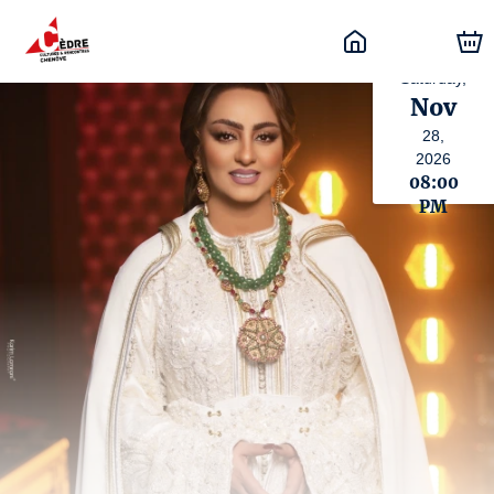
Saturday,
Nov
28,
2026
08:00
PM