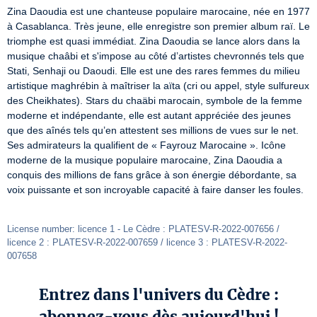
Zina Daoudia est une chanteuse populaire marocaine, née en 1977 
à Casablanca. Très jeune, elle enregistre son premier album raï. Le 
triomphe est quasi immédiat. Zina Daoudia se lance alors dans la 
musique chaâbi et s'impose au côté d’artistes chevronnés tels que 
Stati, Senhaji ou Daoudi. Elle est une des rares femmes du milieu 
artistique maghrébin à maîtriser la aïta (cri ou appel, style sulfureux 
des Cheikhates). Stars du chaäbi marocain, symbole de la femme 
moderne et indépendante, elle est autant appréciée des jeunes 
que des aînés tels qu’en attestent ses millions de vues sur le net. 
Ses admirateurs la qualifient de « Fayrouz Marocaine ». Icône 
moderne de la musique populaire marocaine, Zina Daoudia a 
conquis des millions de fans grâce à son énergie débordante, sa 
voix puissante et son incroyable capacité à faire danser les foules.

License number: licence 1 - Le Cèdre : PLATESV-R-2022-007656 / 
licence 2 : PLATESV-R-2022-007659 / licence 3 : PLATESV-R-2022-
007658
Entrez dans l'univers du Cèdre :
abonnez-vous dès aujourd'hui !