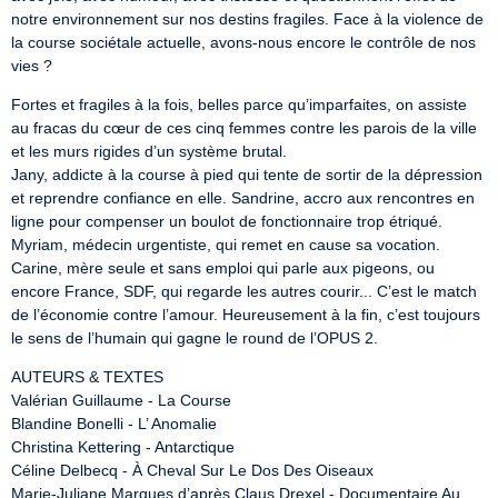
notre environnement sur nos destins fragiles. Face à la violence de 
la course sociétale actuelle, avons-nous encore le contrôle de nos 
vies ?
Fortes et fragiles à la fois, belles parce qu’imparfaites, on assiste 
au fracas du cœur de ces cinq femmes contre les parois de la ville 
et les murs rigides d’un système brutal.

Jany, addicte à la course à pied qui tente de sortir de la dépression 
et reprendre confiance en elle. Sandrine, accro aux rencontres en 
ligne pour compenser un boulot de fonctionnaire trop étriqué. 
Myriam, médecin urgentiste, qui remet en cause sa vocation. 
Carine, mère seule et sans emploi qui parle aux pigeons, ou 
encore France, SDF, qui regarde les autres courir... C’est le match 
de l’économie contre l’amour. Heureusement à la fin, c’est toujours 
le sens de l’humain qui gagne le round de l’OPUS 2.
AUTEURS & TEXTES

Valérian Guillaume - La Course

Blandine Bonelli - L’ Anomalie

Christina Kettering - Antarctique

Céline Delbecq - À Cheval Sur Le Dos Des Oiseaux

Marie-Juliane Marques d’après Claus Drexel - Documentaire Au 